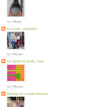
vor 1 Woche
Uta Lenk - justquilts
vor 3 Wochen
Art Quilts by Kathy York
vor 5 Wochen
Musings of a textile itinerant